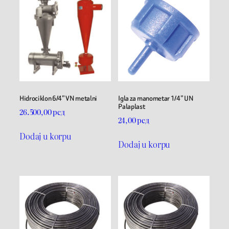
Hidrociklon 6/4” VN metalni
Igla za manometar 1/4” UN
Palaplast
26.500,00
рсд
24,00
рсд
Dodaj u korpu
Dodaj u korpu