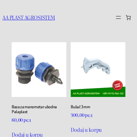
AA PLAST AGROSISTEM
Baza za manometar ubodna
Bušač 3mm
Palaplast
300,00
рсд
60,00
рсд
Dodaj u korpu
Dodaj u korpu