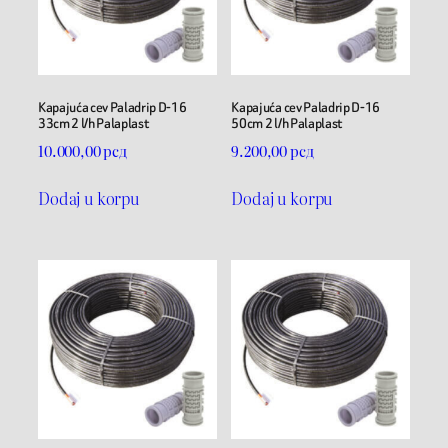
Kapajuća cev Paladrip D-16
Kapajuća cev Paladrip D-16
33cm 2 l/h Palaplast
50cm 2 l/h Palaplast
10.000,00
рсд
9.200,00
рсд
Dodaj u korpu
Dodaj u korpu