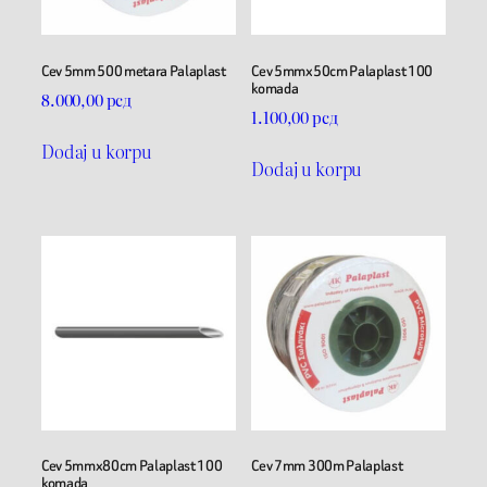
Cev 5mm 500 metara Palaplast
Cev 5mmx50cm Palaplast 100
komada
8.000,00
рсд
1.100,00
рсд
Dodaj u korpu
Dodaj u korpu
Cev 5mmx80cm Palaplast 100
Cev 7mm 300m Palaplast
komada