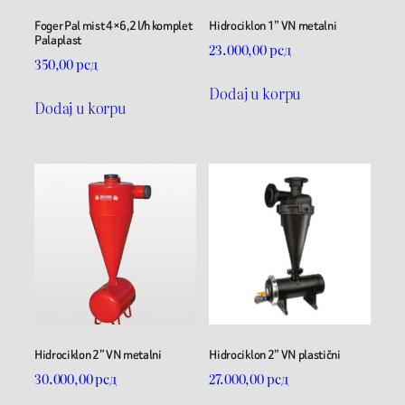
Foger Pal mist 4×6,2 l/h komplet
Hidrociklon 1” VN metalni
Palaplast
23.000,00
рсд
350,00
рсд
Dodaj u korpu
Dodaj u korpu
Hidrociklon 2” VN metalni
Hidrociklon 2” VN plastični
30.000,00
рсд
27.000,00
рсд