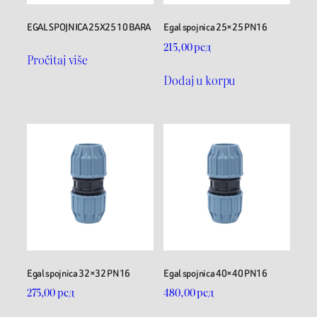
EGAL SPOJNICA 25X25 10 BARA
Egal spojnica 25×25 PN16
215,00
рсд
Pročitaj više
Dodaj u korpu
Egal spojnica 32×32 PN16
Egal spojnica 40×40 PN16
275,00
рсд
480,00
рсд