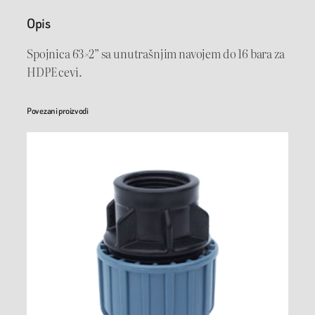
c
Opis
a
6
Spojnica 63×2” sa unutrašnjim navojem do 16 bara za
3
HDPE cevi.
×
2
Povezani proizvodi
"
U
N
P
N
1
6
k
o
l
i