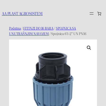
Idi
na
AA PLAST AGROSISTEM
sadržaj
Početna
/
FITINZI DO 16 BARA
/
SPOJNICA SA
UNUTRAŠNJIM NAVOJEM
/ Spojnica 63×2” UN PN16