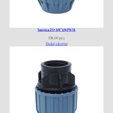
Spojnica 25×3/4” UN PN16
138,00
рсд
Dodaj u korpu