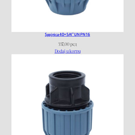
Spojnica 40×5/4” UN PN16
337,00
рсд
Dodaj u korpu