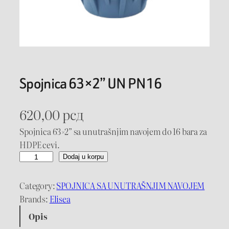
Spojnica 63×2” UN PN16
620,00
рсд
Spojnica 63×2” sa unutrašnjim navojem do 16 bara za
HDPE cevi.
S
Dodaj u korpu
p
o
Category:
SPOJNICA SA UNUTRAŠNJIM NAVOJEM
j
Brands:
Elisea
n
Opis
i