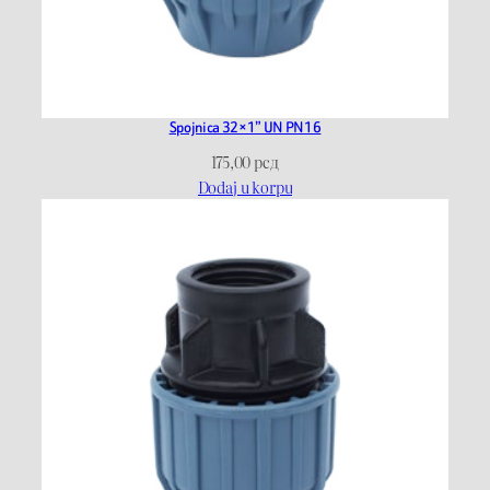
Spojnica 32×1” UN PN16
175,00
рсд
Dodaj u korpu