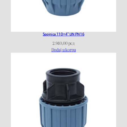
č
i
n
a
Spojnica 110×4” UN PN16
2.940,00
рсд
Dodaj u korpu