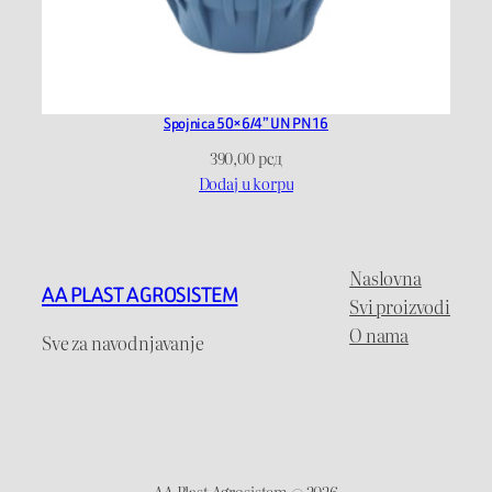
Spojnica 50×6/4” UN PN16
390,00
рсд
Dodaj u korpu
Naslovna
AA PLAST AGROSISTEM
Svi proizvodi
O nama
Sve za navodnjavanje
AA Plast Agrosistem @ 2026