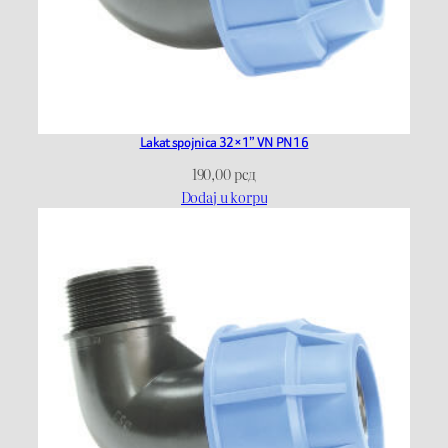
Lakat spojnica 32×1” VN PN16
190,00
рсд
Dodaj u korpu