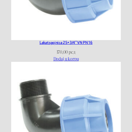
Lakat spojnica 25×3/4” VN PN16
170,00
рсд
Dodaj u korpu