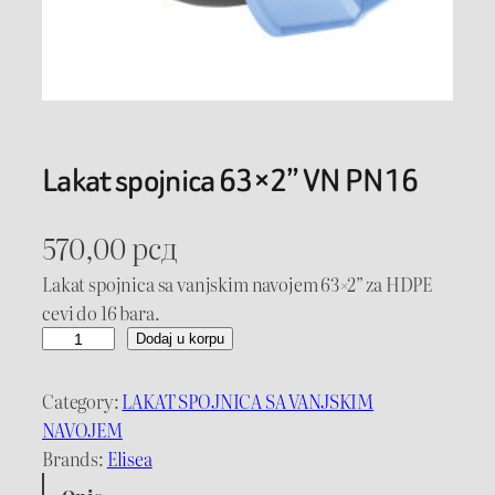
Lakat spojnica 63×2” VN PN16
570,00
рсд
Lakat spojnica sa vanjskim navojem 63×2” za HDPE
cevi do 16 bara.
L
Dodaj u korpu
a
k
Category:
LAKAT SPOJNICA SA VANJSKIM
a
NAVOJEM
t
Brands:
Elisea
s