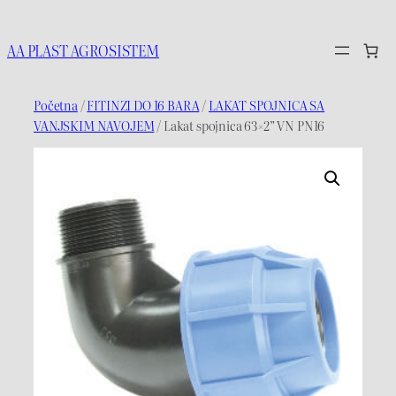
Idi
na
AA PLAST AGROSISTEM
sadržaj
Početna
/
FITINZI DO 16 BARA
/
LAKAT SPOJNICA SA
VANJSKIM NAVOJEM
/ Lakat spojnica 63×2” VN PN16