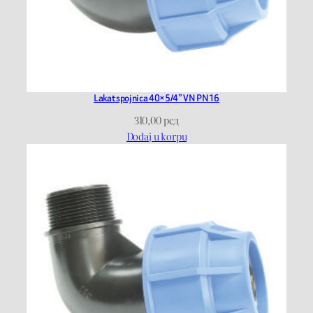
Lakat spojnica 40×5/4” VN PN16
310,00
рсд
Dodaj u korpu