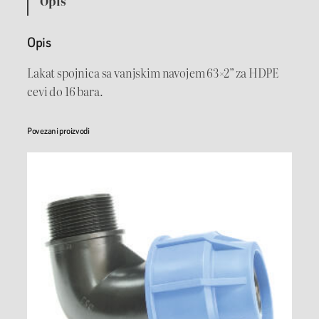
Opis
p
o
Opis
j
n
Lakat spojnica sa vanjskim navojem 63×2” za HDPE
i
cevi do 16 bara.
c
a
Povezani proizvodi
6
3
×
2
"
V
N
P
N
1