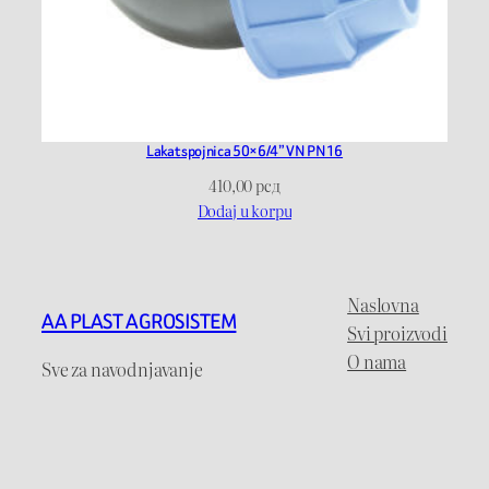
Lakat spojnica 50×6/4” VN PN16
410,00
рсд
Dodaj u korpu
Naslovna
AA PLAST AGROSISTEM
Svi proizvodi
O nama
Sve za navodnjavanje