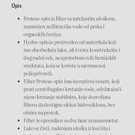
P
Opis
r
o
Proteas-spin je filter sa mrežastim uloškom,
t
namenjen za filtraciiju vode od peska i
e
organskih čestica.
a
Hydro-spin je proizveden od materijala koji
s
mu obezbeđuju laku, ali čvrstu konstrukciju i
-
dug radni vek, sa upotrebom svih hemijskih
s
sredstava, koja se koriste u savremenoj
p
poljoprivredi.
i
Filter Proteas-spin ima inovativni sistem, koji
n
pravi centrifugalno kretanje vode, održavajući
3
njeno kretanje stabilnim, koje dozvoljava
"
filteru da dostigne efekat hidrociklona, bez
1
obzira na protok.
2
Filter je opremljen sa dve baze za manometar.
0
Lako se čisti, vađenjem uloška iz kućišta i
m