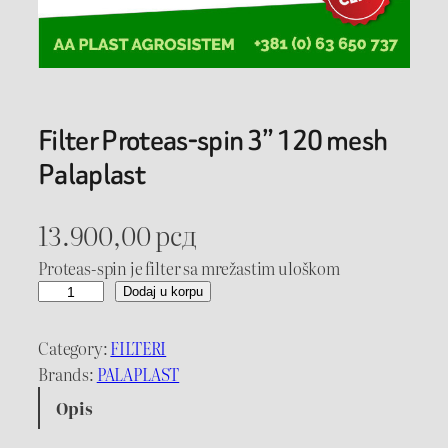
Filter Proteas-spin 3” 120 mesh
Palaplast
13.900,00
рсд
Proteas-spin je filter sa mrežastim uloškom
F
Dodaj u korpu
i
l
Category:
FILTERI
t
Brands:
PALAPLAST
e
Opis
r