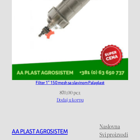
Filter 1” 150 mesh sa slavinom Palaplast
870,00
рсд
Dodaj u korpu
Naslovna
AA PLAST AGROSISTEM
Svi proizvodi