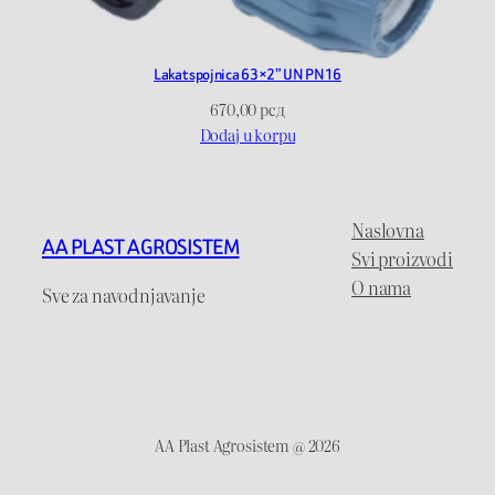
Lakat spojnica 63×2” UN PN16
670,00
рсд
Dodaj u korpu
Naslovna
AA PLAST AGROSISTEM
Svi proizvodi
O nama
Sve za navodnjavanje
AA Plast Agrosistem @ 2026