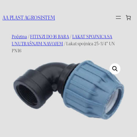
Idi
na
AA PLAST AGROSISTEM
sadržaj
Početna
/
FITINZI DO 16 BARA
/
LAKAT SPOJNICA SA
UNUTRAŠNJIM NAVOJEM
/ Lakat spojnica 25×3/4” UN
PN16