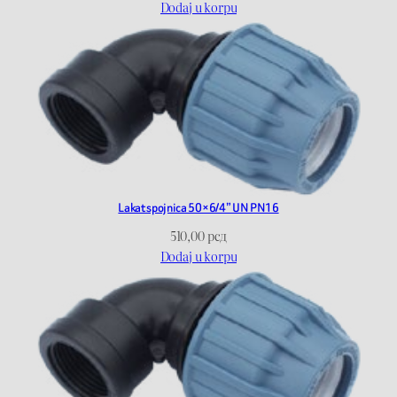
Dodaj u korpu
Lakat spojnica 50×6/4” UN PN16
510,00
рсд
Dodaj u korpu