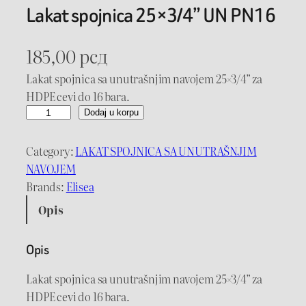
Lakat spojnica 25×3/4” UN PN16
185,00
рсд
Lakat spojnica sa unutrašnjim navojem 25×3/4” za
HDPE cevi do 16 bara.
L
Dodaj u korpu
a
k
Category:
LAKAT SPOJNICA SA UNUTRAŠNJIM
a
NAVOJEM
t
Brands:
Elisea
s
Opis
p
o
Opis
j
n
Lakat spojnica sa unutrašnjim navojem 25×3/4” za
i
HDPE cevi do 16 bara.