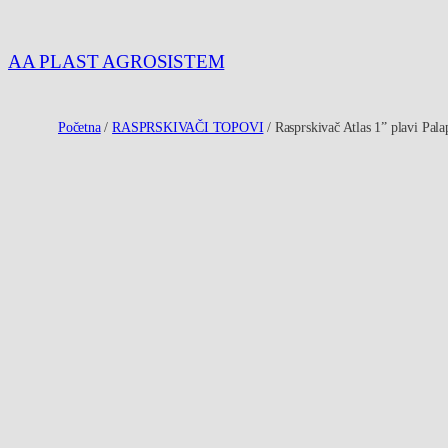
Idi
na
AA PLAST AGROSISTEM
sadržaj
Početna
/
RASPRSKIVAČI TOPOVI
/ Rasprskivač Atlas 1” plavi Pala