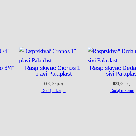
"
p
l
a
v
i
P
a
 6/4”
Rasprskivač Cronos 1”
Rasprskivač Dedal
plavi Palaplast
sivi Palapla
l
660,00
рсд
820,00
рсд
a
Dodaj u korpu
Dodaj u korpu
p
l
a
s
t