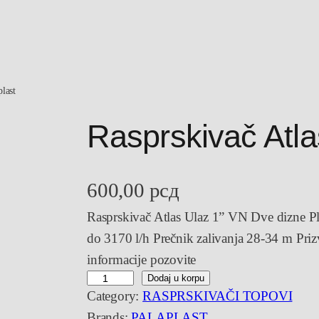
plast
Rasprskivač Atlas
600,00
рсд
Rasprskivač Atlas Ulaz 1” VN Dve dizne Pl
do 3170 l/h Prečnik zalivanja 28-34 m Pr
informacije pozovite
R
Dodaj u korpu
Category:
RASPRSKIVAČI TOPOVI
a
Brands:
PALAPLAST