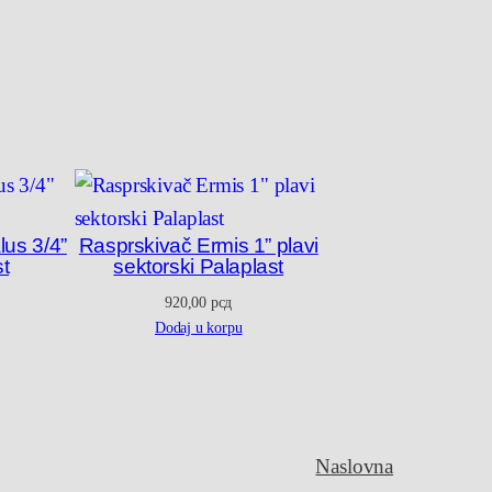
us 3/4”
Rasprskivač Ermis 1” plavi
st
sektorski Palaplast
920,00
рсд
Dodaj u korpu
Naslovna