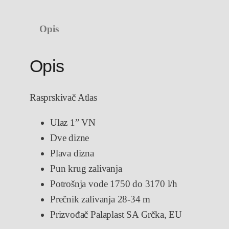
Opis
Opis
Rasprskivač Atlas
Ulaz 1” VN
Dve dizne
Plava dizna
Pun krug zalivanja
Potrošnja vode 1750 do 3170 l/h
Prečnik zalivanja 28-34 m
Prizvođač Palaplast SA Grčka, EU