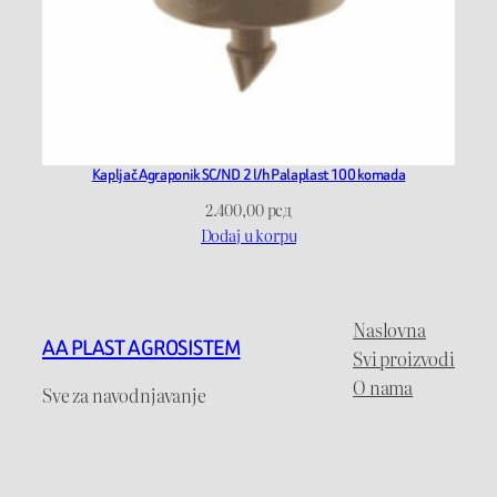
Kapljač Agraponik SC/ND 2 l/h Palaplast 100 komada
2.400,00
рсд
Dodaj u korpu
Naslovna
AA PLAST AGROSISTEM
Svi proizvodi
O nama
Sve za navodnjavanje