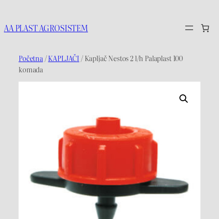
Idi
na
AA PLAST AGROSISTEM
sadržaj
Početna
/
KAPLJAČI
/ Kapljač Nestos 2 l/h Palaplast 100
komada