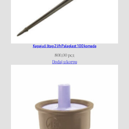
Kapajući štap 2 l/h Palaplast 100 komada
800,00
рсд
Dodaj u korpu