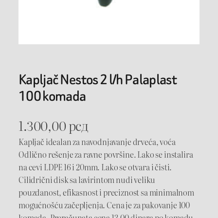
Kapljač Nestos 2 l/h Palaplast
100 komada
1.300,00
рсд
Kapljač idealan za navodnjavanje drveća, voća
Odlično rešenje za ravne površine. Lako se instalira
na cevi LDPE 16 i 20mm. Lako se otvara i čisti.
Cilidrični disk sa lavirintom nudi veliku
pouzdanost, efikasnost i preciznost sa minimalnom
mogućnošću začepljenja. Cena je za pakovanje 100
komada. Preračunata cena 13,00 dinara po komadu.