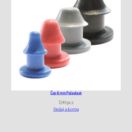
Čep 6 mm Palaplast
7,00
рсд
Dodaj u korpu