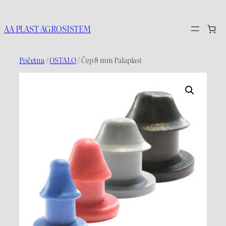
Idi
na
AA PLAST AGROSISTEM
sadržaj
Početna
/
OSTALO
/ Čep 8 mm Palaplast