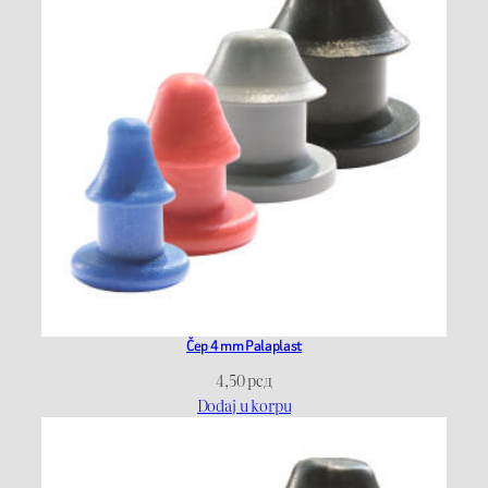
Čep 4 mm Palaplast
4,50
рсд
Dodaj u korpu