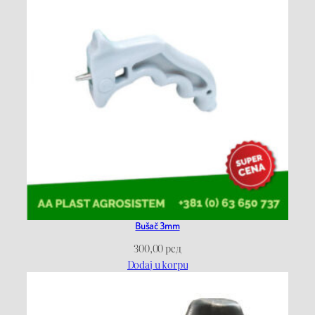
Bušač 3mm
300,00
рсд
Dodaj u korpu