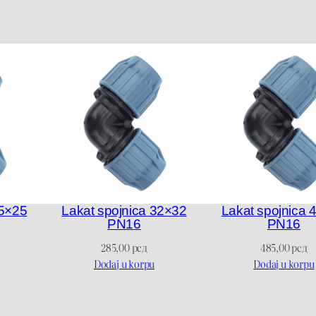
N
1
6
k
o
l
i
č
i
n
25×25
Lakat spojnica 32×32
Lakat spojnica 
PN16
PN16
a
285,00
рсд
485,00
рсд
Dodaj u korpu
Dodaj u korpu