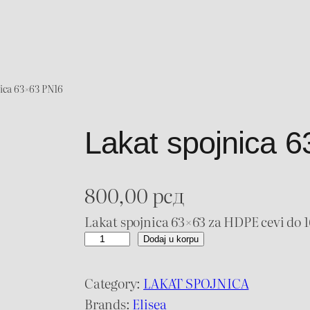
nica 63×63 PN16
Lakat spojnica 
800,00
рсд
Lakat spojnica 63×63 za HDPE cevi do 1
L
Dodaj u korpu
a
k
Category:
LAKAT SPOJNICA
a
Brands:
Elisea