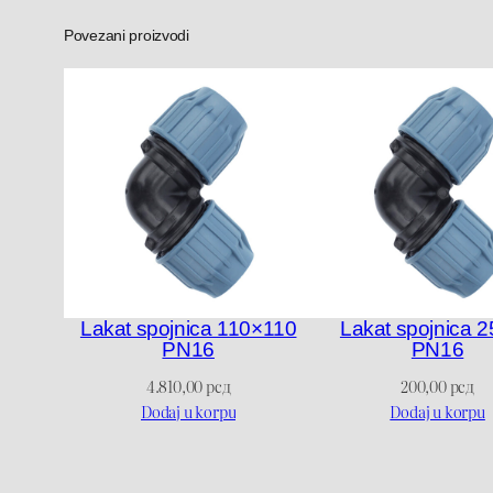
Povezani proizvodi
Lakat spojnica 110×110
Lakat spojnica 
PN16
PN16
4.810,00
рсд
200,00
рсд
Dodaj u korpu
Dodaj u korpu