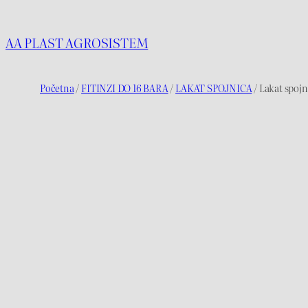
Idi
na
AA PLAST AGROSISTEM
sadržaj
Početna
/
FITINZI DO 16 BARA
/
LAKAT SPOJNICA
/ Lakat spoj