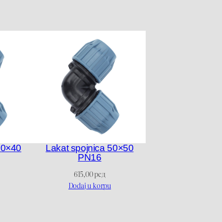
40×40
Lakat spojnica 50×50
PN16
615,00
рсд
Dodaj u korpu