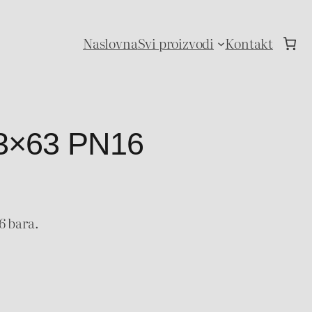
Naslovna
Svi proizvodi
Kontakt
63×63 PN16
6 bara.