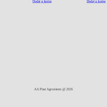
Dodaj u korpu
Dodaj u korpu
m
n
a
v
o
j
e
m
4
0
×
5
AA Plast Agrosistem @ 2026
/
4
"