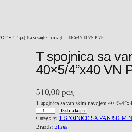
AVOJEM
/ T spojnica sa vanjskim navojem 40×5/4”x40 VN PN16
T spojnica sa va
40×5/4”x40 VN 
510,00
рсд
T spojnica sa vanjskim navojem 40×5/4”x
T
Dodaj u korpu
Category:
T SPOJNICE SA VANJSKIM 
s
Brands:
Elisea
p