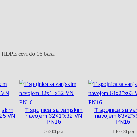
o
j
n
i
c
a
 HDPE cevi do 16 bara.
s
a
v
a
n
j
njskim
T spojnica sa vanjskim
T spojnica sa va
x25 VN
navojem 32×1”x32 VN
navojem 63×2”x
s
PN16
PN16
k
360,00
рсд
1.100,00
рсд
i