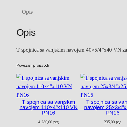
Opis
Opis
T spojnica sa vanjskim navojem 40×5/4”x40 VN za
Povezani proizvodi
T spojnica sa vanjskim
T spojnica sa va
navojem 110×4”x110 VN
navojem 25×3/4”
PN16
PN16
4.280,00
рсд
235,00
рсд