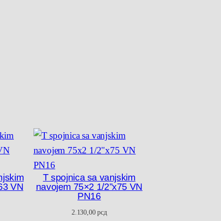
njskim
T spojnica sa vanjskim
63 VN
navojem 75×2 1/2”x75 VN
PN16
2.130,00
рсд