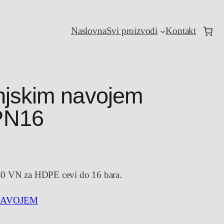
Naslovna
Svi proizvodi
Kontakt
njskim navojem
PN16
40 VN za HDPE cevi do 16 bara.
NAVOJEM