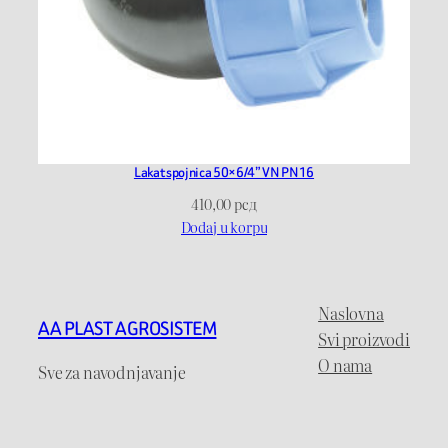
Lakat spojnica 50×6/4” VN PN16
410,00
рсд
Dodaj u korpu
Naslovna
AA PLAST AGROSISTEM
Svi proizvodi
O nama
Sve za navodnjavanje