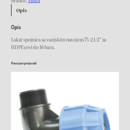
Brands:
Elisea
s
Opis
p
o
Opis
j
n
Lakat spojnica sa vanjskim navojem 75×2 1/2” za
i
HDPE cevi do 16 bara.
c
a
Povezani proizvodi
7
5
×
2
1
/
2
"
V