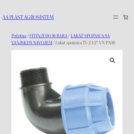
Idi
na
AA PLAST AGROSISTEM
sadržaj
Početna
/
FITINZI DO 16 BARA
/
LAKAT SPOJNICA SA
VANJSKIM NAVOJEM
/ Lakat spojnica 75×2 1/2” VN PN16