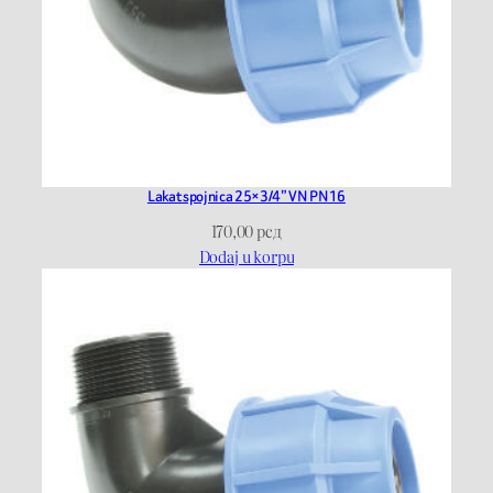
Lakat spojnica 25×3/4” VN PN16
170,00
рсд
Dodaj u korpu