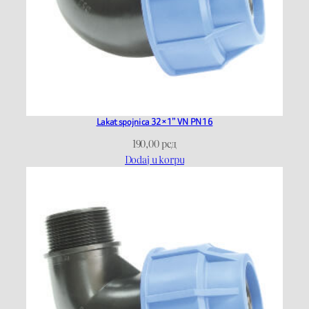
Lakat spojnica 32×1” VN PN16
190,00
рсд
Dodaj u korpu