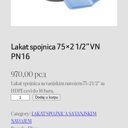
Lakat spojnica 75×2 1/2” VN
PN16
970,00
рсд
Lakat spojnica sa vanjskim navojem 75×2 1/2” za
HDPE cevi do 16 bara.
L
Dodaj u korpu
a
k
Category:
LAKAT SPOJNICA SA VANJSKIM
a
NAVOJEM
t