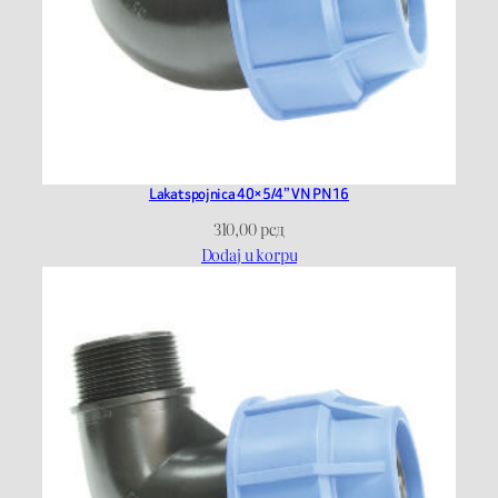
Lakat spojnica 40×5/4” VN PN16
310,00
рсд
Dodaj u korpu