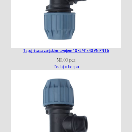
T spojnica sa vanjskim navojem 40×5/4”x40 VN PN16
510,00
рсд
Dodaj u korpu