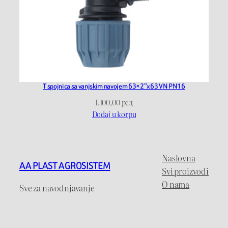
T spojnica sa vanjskim navojem 63×2”x63 VN PN16
1.100,00
рсд
Dodaj u korpu
Naslovna
AA PLAST AGROSISTEM
Svi proizvodi
O nama
Sve za navodnjavanje