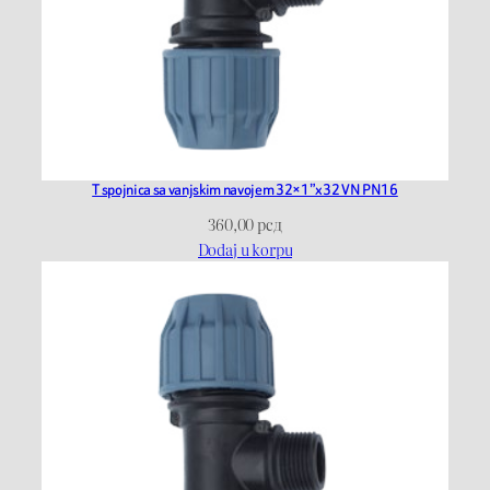
T spojnica sa vanjskim navojem 32×1”x32 VN PN16
360,00
рсд
Dodaj u korpu