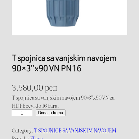
T spojnica sa vanjskim navojem
90×3”x90 VN PN16
3.580,00
рсд
T spojnica sa vanjskim navojem 90×3”x90 VN za
HDPE cevi do 16 bara.
T
Dodaj u korpu
s
p
Category:
T SPOJNICE SA VANJSKIM NAVOJEM
o
Brands:
Elisea