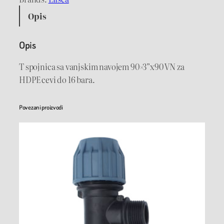
j
Opis
n
i
Opis
c
a
T spojnica sa vanjskim navojem 90×3”x90 VN za
s
HDPE cevi do 16 bara.
a
v
Povezani proizvodi
a
n
j
s
k
i
m
n
a