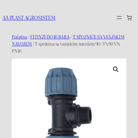
Idi
na
AA PLAST AGROSISTEM
sadržaj
Početna
/
FITINZI DO 16 BARA
/
T SPOJNICE SA VANJSKIM
NAVOJEM
/ T spojnica sa vanjskim navojem 90×3”x90 VN
PN16