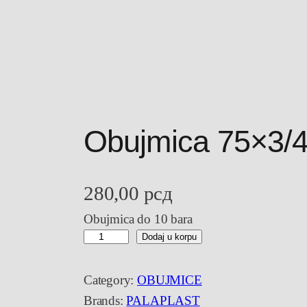
Obujmica 75×3/4
280,00
рсд
Obujmica do 10 bara
O
Dodaj u korpu
b
u
Category:
OBUJMICE
j
Brands:
PALAPLAST