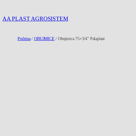
Idi
na
AA PLAST AGROSISTEM
sadržaj
Početna
/
OBUJMICE
/ Obujmica 75×3/4” Palaplast