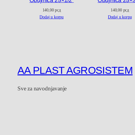
Obujmica 25×1/2”
Obujmica 25×3
140,00
рсд
140,00
рсд
Dodaj u korpu
Dodaj u korpu
AA PLAST AGROSISTEM
Sve za navodnjavanje