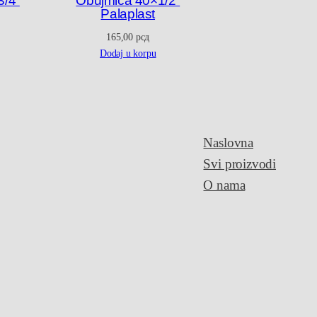
3/4”
Obujmica 40×1/2”
Palaplast
165,00
рсд
Dodaj u korpu
Naslovna
Svi proizvodi
O nama