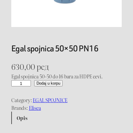
Egal spojnica 50×50 PN16
630,00
рсд
Egal spojnica 50×50 do 16 bara za HDPE cevi.
E
Dodaj u korpu
g
a
Category:
EGAL SPOJNICE
l
Brands:
Elisea
s
Opis
p
o