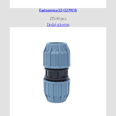
Egal spojnica 32×32 PN16
275,00
рсд
Dodaj u korpu