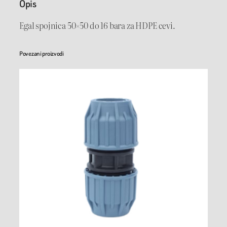
Opis
j
n
Egal spojnica 50×50 do 16 bara za HDPE cevi.
i
c
Povezani proizvodi
a
5
0
×
5
0
P
N
1
6
k
o
l