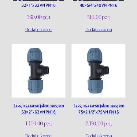
32×1”x32 VN PN16
40×5/4”x40 VN PN16
360,00
рсд
510,00
рсд
Dodaj u korpu
Dodaj u korpu
T spojnica sa vanjskim navojem
T spojnica sa vanjskim navojem
63×2”x63 VN PN16
75×2 1/2”x75 VN PN16
1.100,00
рсд
2.130,00
рсд
Dodaj u korpu
Dodaj u korpu