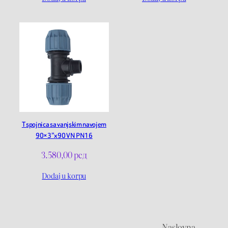
T spojnica sa vanjskim navojem
90×3”x90 VN PN16
3.580,00
рсд
Dodaj u korpu
Naslovna