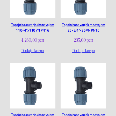
T spojnica sa vanjskim navojem
T spojnica sa vanjskim navojem
110×4”x110 VN PN16
25×3/4”x25 VN PN16
4.280,00
рсд
235,00
рсд
Dodaj u korpu
Dodaj u korpu
T spojnica sa vanjskim navojem
T spojnica sa vanjskim navojem