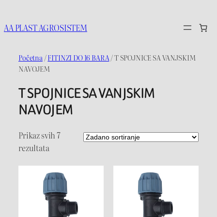
Idi
na
AA PLAST AGROSISTEM
sadržaj
Početna
/
FITINZI DO 16 BARA
/ T SPOJNICE SA VANJSKIM
NAVOJEM
T SPOJNICE SA VANJSKIM
NAVOJEM
Prikaz svih 7
rezultata