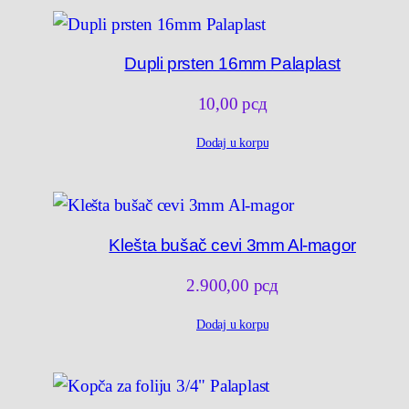
Dupli prsten 16mm Palaplast
10,00
рсд
Dodaj u korpu
Klešta bušač cevi 3mm Al-magor
2.900,00
рсд
Dodaj u korpu