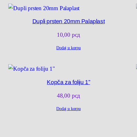
Dupli prsten 20mm Palaplast
10,00
рсд
Dodaj u korpu
Kopča za foliju 1”
48,00
рсд
Dodaj u korpu