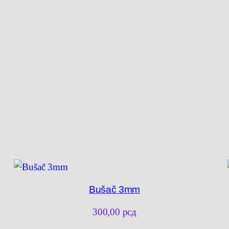
Bušač 3mm
300,00
рсд