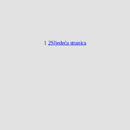
1
2
Sljedeća stranica