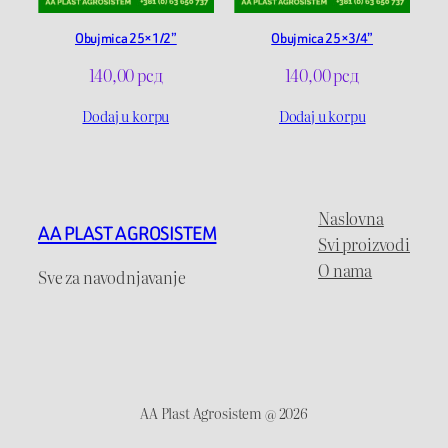
Obujmica 25×1/2”
Obujmica 25×3/4”
140,00
рсд
140,00
рсд
Dodaj u korpu
Dodaj u korpu
Naslovna
AA PLAST AGROSISTEM
Svi proizvodi
O nama
Sve za navodnjavanje
AA Plast Agrosistem @ 2026